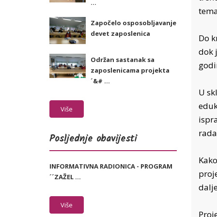
...
tema
Započelo osposobljavanje
devet zaposlenica
Do k
dok 
Održan sastanak sa
godi
zaposlenicama projekta
´&# ...
U sk
eduk
Više
ispr
rada
Posljednje obavijesti
Kako 
INFORMATIVNA RADIONICA - PROGRAM
proj
´´ZAŽEL ...
dalje
Više
Proje