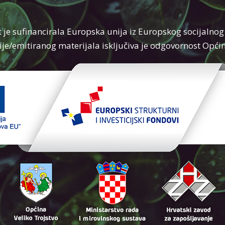
t je sufinancirala Europska unija iz Europskog socijalnog
je/emitiranog materijala isključiva je odgovornost Općin