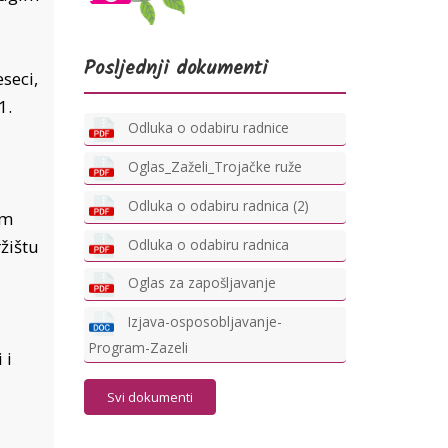
Posljednji dokumenti
seci,
1.
Odluka o odabiru radnice
Oglas_Zaželi_Trojačke ruže
Odluka o odabiru radnica (2)
om
Odluka o odabiru radnica
žištu
Oglas za zapošljavanje
Izjava-osposobljavanje-
Program-Zazeli
 i
Svi dokumenti