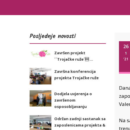
Posljednje novosti
26
Završen projekt
1
´´Trojačke ruže´ ...
'21
Završna konferencija
projekta Trojačke ruže
Dana
Dodjela uvjerenja o
zapo
završenom
Vale
osposobljavanju
Održan zadnji sastanak sa
Na s
zaposlenicama projekta &
tren