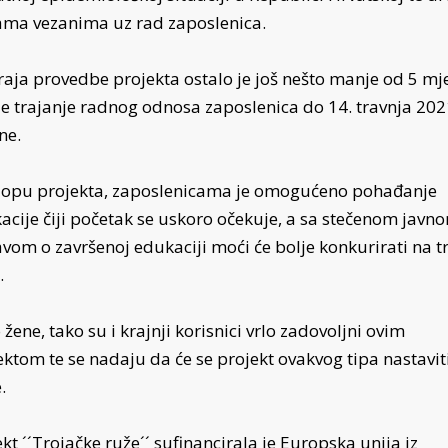
ma vezanima uz rad zaposlenica.
raja provedbe projekta ostalo je još nešto manje od 5 mje
je trajanje radnog odnosa zaposlenica do 14. travnja 202
ne.
lopu projekta, zaposlenicama je omogućeno pohađanje
acije čiji početak se uskoro očekuje, a sa stečenom javn
avom o završenoj edukaciji moći će bolje konkurirati na tr
.
žene, tako su i krajnji korisnici vrlo zadovoljni ovim
ektom te se nadaju da će se projekt ovakvog tipa nastaviti
.
kt ´´Trojačke ruže´´ sufinancirala je Europska unija iz