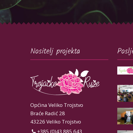
Nositelj projekta
Poslj
Općina Veliko Trojstvo
Braće Radić 28
43226 Veliko Trojstvo
+385 (0)43 885 643