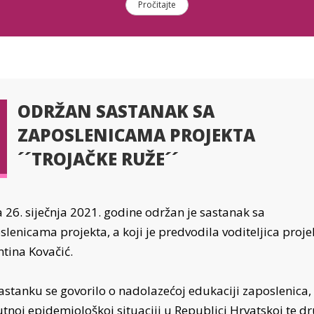
Pročitajte
ODRŽAN SASTANAK SA
ZAPOSLENICAMA PROJEKTA
´´TROJAČKE RUŽE´´
 26. siječnja 2021. godine održan je sastanak sa
slenicama projekta, a koji je predvodila voditeljica proje
ntina Kovačić.
astanku se govorilo o nadolazećoj edukaciji zaposlenica,
utnoj epidemiološkoj situaciji u Republici Hrvatskoj te d