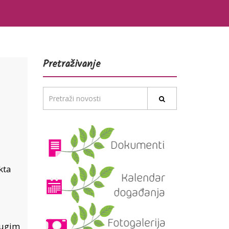
Pretraživanje
kta
rugim